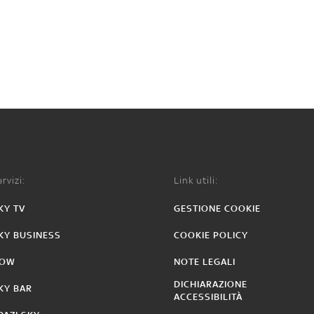
rvizi:
Link utili:
KY TV
GESTIONE COOKIE
KY BUSINESS
COOKIE POLICY
OW
NOTE LEGALI
DICHIARAZIONE
KY BAR
ACCESSIBILITÀ