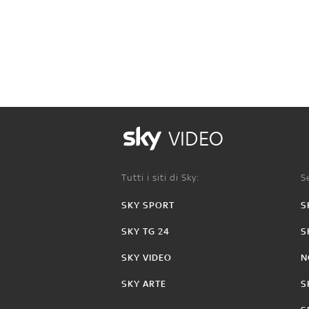
VIDEO
Tutti i siti di Sky:
Se
SKY SPORT
S
SKY TG 24
S
SKY VIDEO
N
SKY ARTE
S