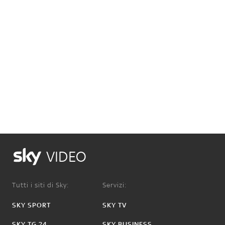
VIDEO
Tutti i siti di Sky:
Servizi:
SKY SPORT
SKY TV
SKY TG 24
SKY BUSINESS