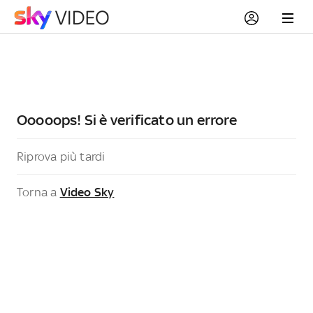
Ooooops! Si è verificato un errore
Riprova più tardi
Torna a
Video Sky