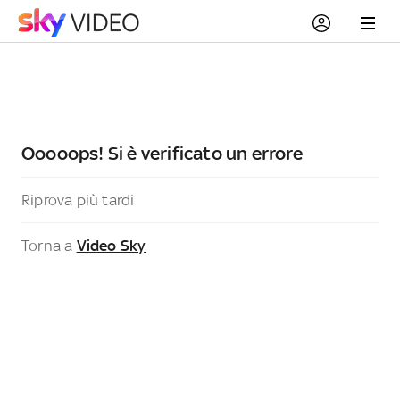
Ooooops! Si è verificato un errore
Riprova più tardi
Torna a
Video Sky