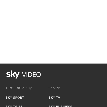
VIDEO
Tutti i siti di Sky:
Servizi:
SKY SPORT
SKY TV
SKY TG 24
SKY BUSINESS