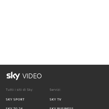
VIDEO
Tutti i siti di Sky:
Servizi:
SKY SPORT
SKY TV
SKY TG 24
SKY BUSINESS