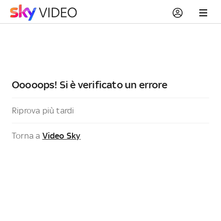
Ooooops! Si è verificato un errore
Riprova più tardi
Torna a
Video Sky