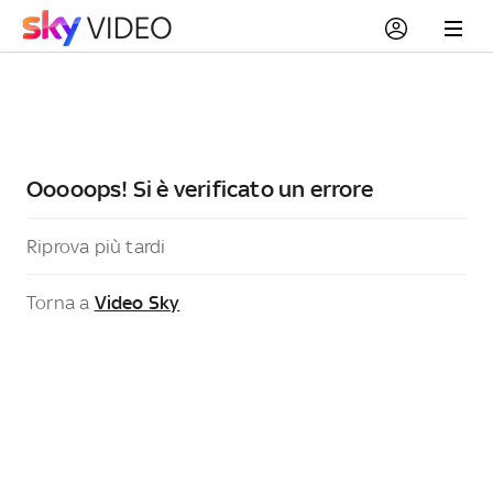
Ooooops! Si è verificato un errore
Riprova più tardi
Torna a
Video Sky