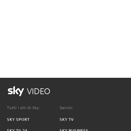
VIDEO
Tutti i siti di Sky:
Servizi:
SKY SPORT
SKY TV
SKY TG 24
SKY BUSINESS