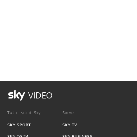
VIDEO
Tutti i siti di Sky:
Servizi:
SKY SPORT
SKY TV
SKY TG 24
SKY BUSINESS