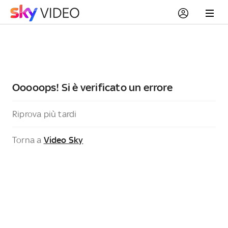
Ooooops! Si è verificato un errore
Riprova più tardi
Torna a
Video Sky