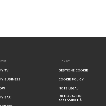
rvizi:
Link utili:
KY TV
GESTIONE COOKIE
KY BUSINESS
COOKIE POLICY
OW
NOTE LEGALI
DICHIARAZIONE
KY BAR
ACCESSIBILITÀ