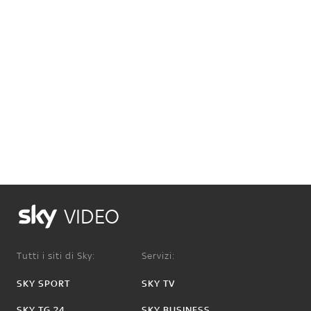
VIDEO
Tutti i siti di Sky:
Servizi:
SKY SPORT
SKY TV
SKY TG 24
SKY BUSINESS