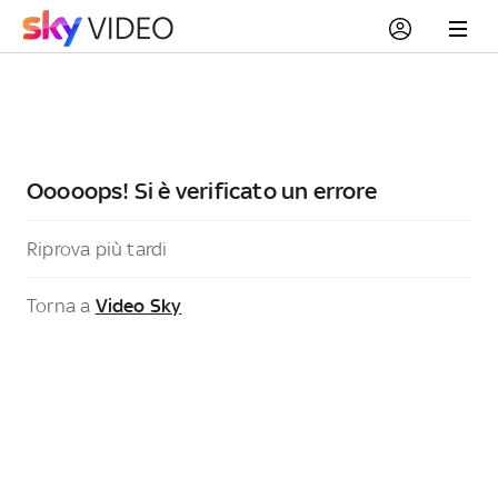
Ooooops! Si è verificato un errore
Riprova più tardi
Torna a
Video Sky