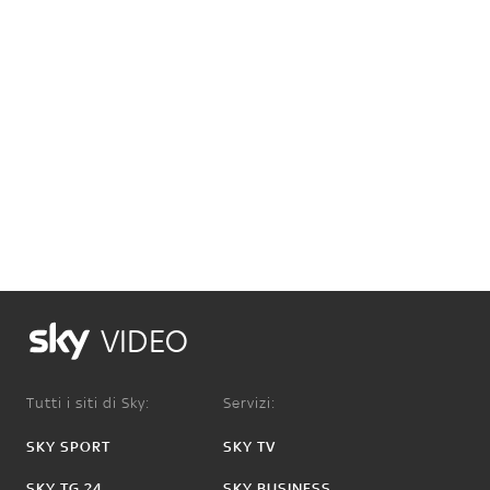
VIDEO
Tutti i siti di Sky:
Servizi:
SKY SPORT
SKY TV
SKY TG 24
SKY BUSINESS