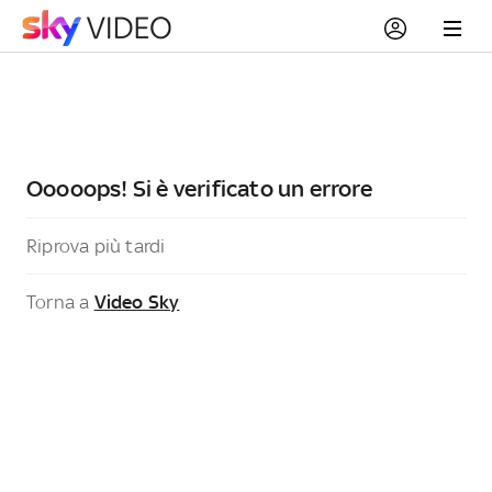
Ooooops! Si è verificato un errore
Riprova più tardi
Torna a
Video Sky