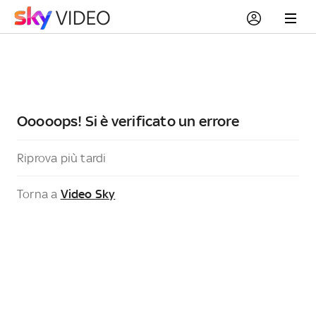
Ooooops! Si è verificato un errore
Riprova più tardi
Torna a
Video Sky