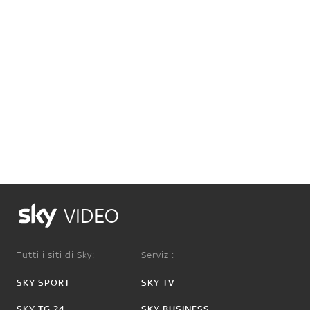
VIDEO
Tutti i siti di Sky:
Servizi:
SKY SPORT
SKY TV
SKY TG 24
SKY BUSINESS