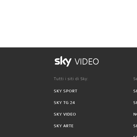
VIDEO
Tutti i siti di Sky:
Se
SKY SPORT
S
SKY TG 24
S
SKY VIDEO
N
SKY ARTE
S