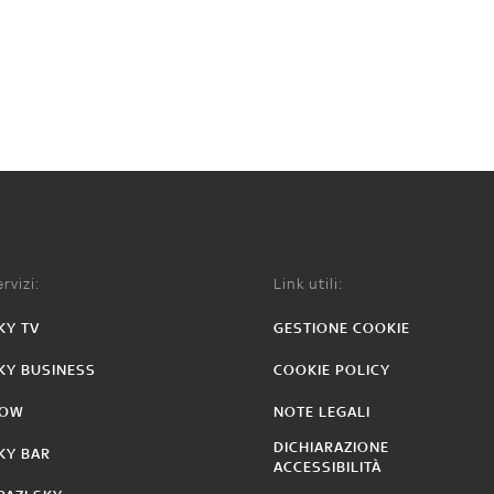
rvizi:
Link utili:
KY TV
GESTIONE COOKIE
KY BUSINESS
COOKIE POLICY
OW
NOTE LEGALI
DICHIARAZIONE
KY BAR
ACCESSIBILITÀ