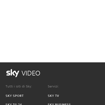
VIDEO
Tutti i siti di Sky:
Servizi:
SKY SPORT
SKY TV
SKY TG 24
SKY BUSINESS