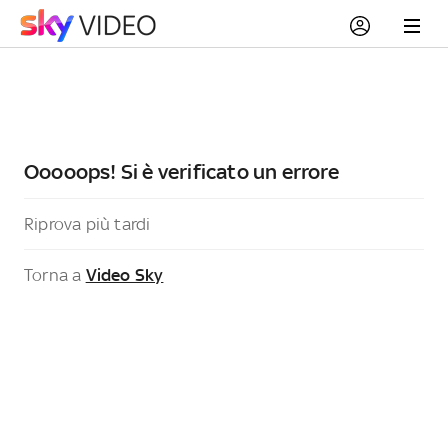
Ooooops! Si è verificato un errore
Riprova più tardi
Torna a
Video Sky