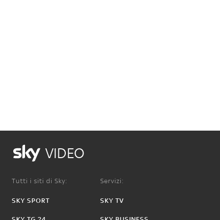
VIDEO
Tutti i siti di Sky:
Servizi:
SKY SPORT
SKY TV
SKY TG 24
SKY BUSINESS