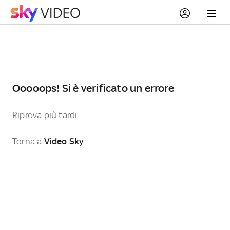
Ooooops! Si è verificato un errore
Riprova più tardi
Torna a
Video Sky