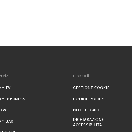
rvizi:
Link utili:
KY TV
GESTIONE COOKIE
KY BUSINESS
COOKIE POLICY
OW
NOTE LEGALI
DICHIARAZIONE
KY BAR
ACCESSIBILITÀ