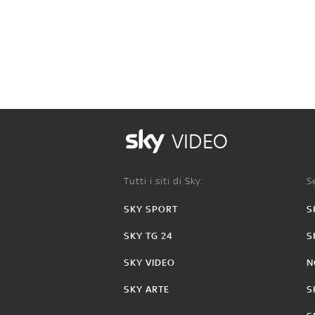
VIDEO
Tutti i siti di Sky:
Se
SKY SPORT
S
SKY TG 24
S
SKY VIDEO
N
SKY ARTE
S