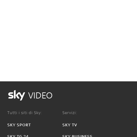
VIDEO
Tutti i siti di Sky:
Servizi:
SKY SPORT
SKY TV
SKY TG 24
SKY BUSINESS