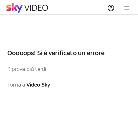
Ooooops! Si è verificato un errore
Riprova più tardi
Torna a
Video Sky