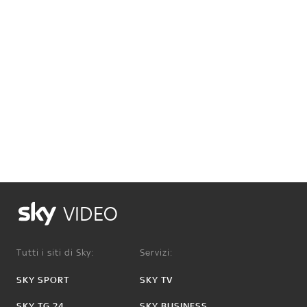
VIDEO
Tutti i siti di Sky:
Servizi:
SKY SPORT
SKY TV
SKY TG 24
SKY BUSINESS