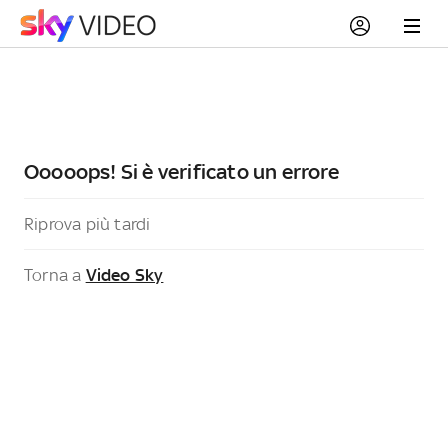
Ooooops! Si è verificato un errore
Riprova più tardi
Torna a
Video Sky