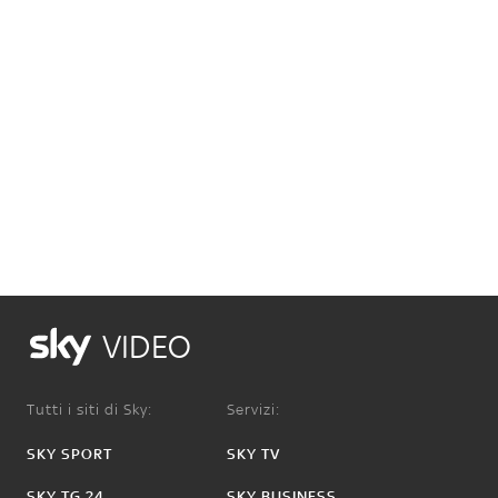
VIDEO
Tutti i siti di Sky:
Servizi:
SKY SPORT
SKY TV
SKY TG 24
SKY BUSINESS