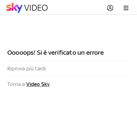
Ooooops! Si è verificato un errore
Riprova più tardi
Torna a
Video Sky