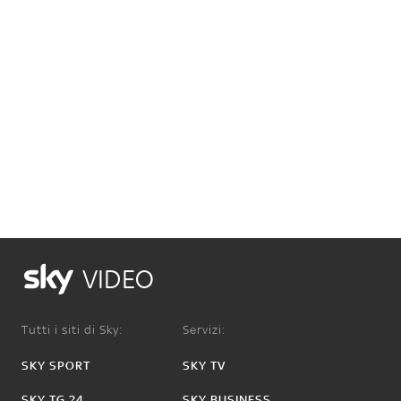
VIDEO
Tutti i siti di Sky:
Servizi:
SKY SPORT
SKY TV
SKY TG 24
SKY BUSINESS