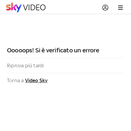
Ooooops! Si è verificato un errore
Riprova più tardi
Torna a
Video Sky