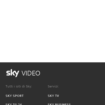
VIDEO
Tutti i siti di Sky:
Servizi:
SKY SPORT
SKY TV
SKY TG 24
SKY BUSINESS