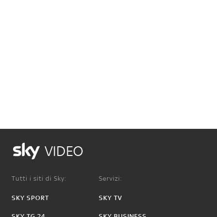
VIDEO
Tutti i siti di Sky:
Servizi:
SKY SPORT
SKY TV
SKY TG 24
SKY BUSINESS