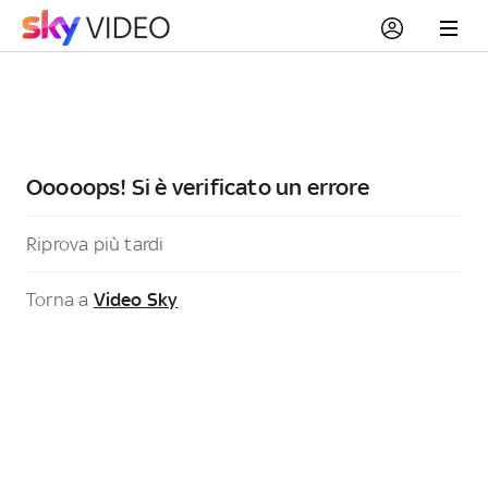
Ooooops! Si è verificato un errore
Riprova più tardi
Torna a
Video Sky