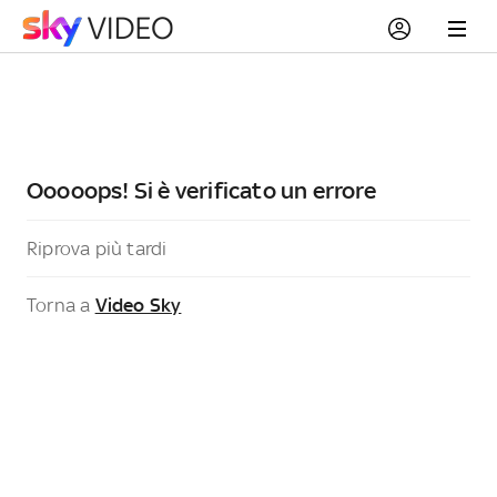
Ooooops! Si è verificato un errore
Riprova più tardi
Torna a
Video Sky