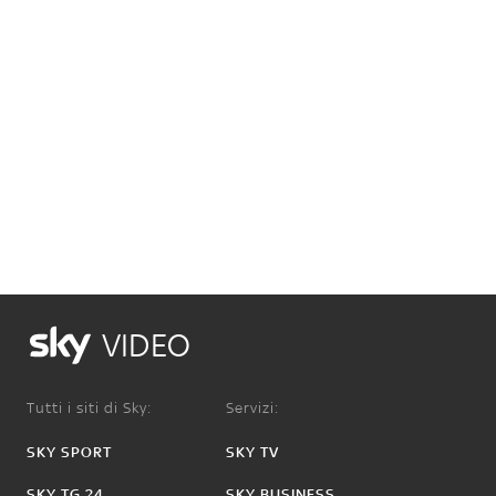
VIDEO
Tutti i siti di Sky:
Servizi:
SKY SPORT
SKY TV
SKY TG 24
SKY BUSINESS