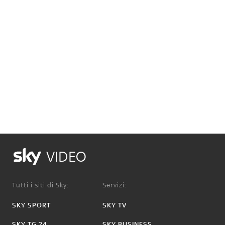
VIDEO
Tutti i siti di Sky:
Servizi:
SKY SPORT
SKY TV
SKY TG 24
SKY BUSINESS