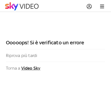
Ooooops! Si è verificato un errore
Riprova più tardi
Torna a
Video Sky