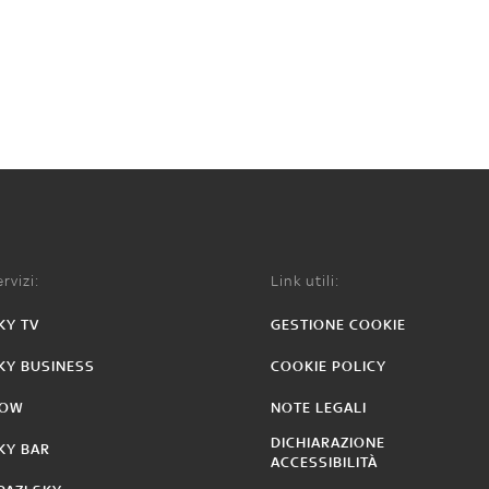
rvizi:
Link utili:
KY TV
GESTIONE COOKIE
KY BUSINESS
COOKIE POLICY
OW
NOTE LEGALI
DICHIARAZIONE
KY BAR
ACCESSIBILITÀ