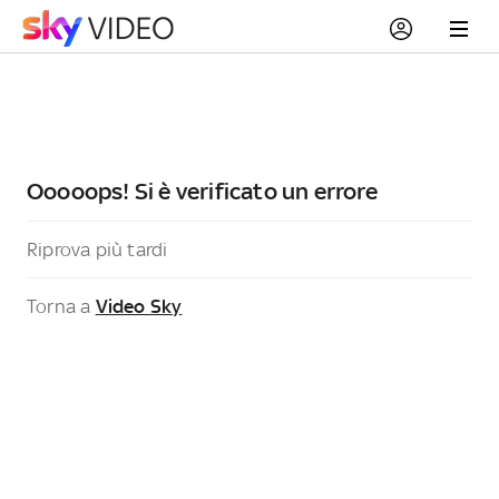
Ooooops! Si è verificato un errore
Riprova più tardi
Torna a
Video Sky