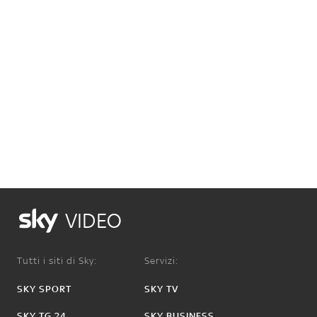
VIDEO
Tutti i siti di Sky:
Servizi:
SKY SPORT
SKY TV
SKY TG 24
SKY BUSINESS