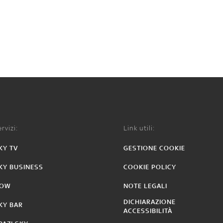
rvizi:
Link utili:
KY TV
GESTIONE COOKIE
KY BUSINESS
COOKIE POLICY
OW
NOTE LEGALI
DICHIARAZIONE
KY BAR
ACCESSIBILITÀ