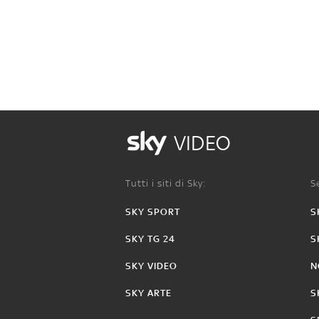
VIDEO
Tutti i siti di Sky:
Se
SKY SPORT
S
SKY TG 24
S
SKY VIDEO
N
SKY ARTE
S