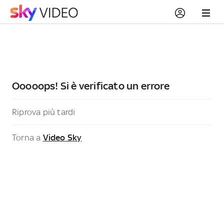
Ooooops! Si è verificato un errore
Riprova più tardi
Torna a
Video Sky