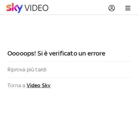
Ooooops! Si è verificato un errore
Riprova più tardi
Torna a
Video Sky