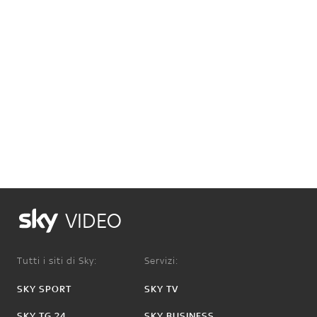
VIDEO
Tutti i siti di Sky:
Servizi:
SKY SPORT
SKY TV
SKY TG 24
SKY BUSINESS