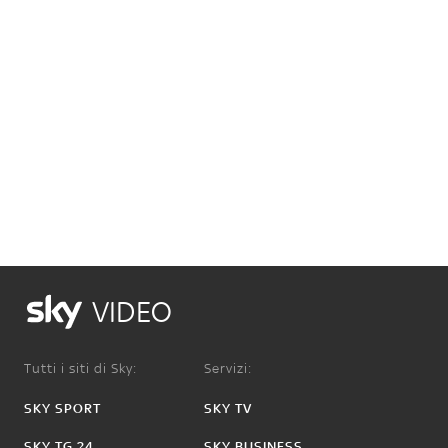
VIDEO
Tutti i siti di Sky:
Servizi:
SKY SPORT
SKY TV
SKY TG 24
SKY BUSINESS