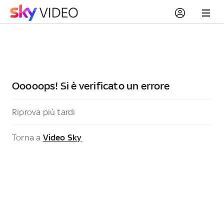
Ooooops! Si è verificato un errore
Riprova più tardi
Torna a
Video Sky