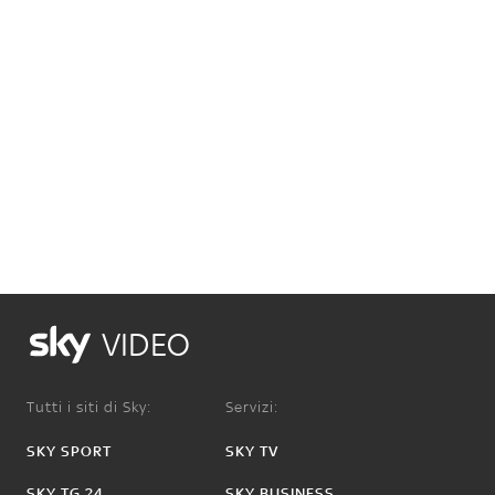
VIDEO
Tutti i siti di Sky:
Servizi:
SKY SPORT
SKY TV
SKY TG 24
SKY BUSINESS