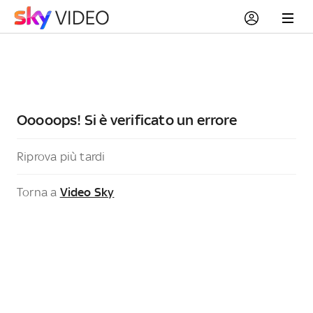
Ooooops! Si è verificato un errore
Riprova più tardi
Torna a
Video Sky