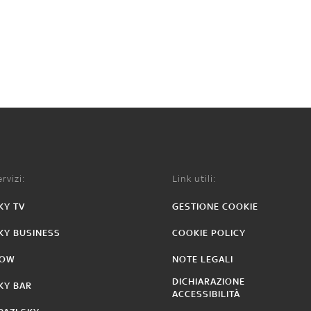
rvizi:
Link utili:
KY TV
GESTIONE COOKIE
KY BUSINESS
COOKIE POLICY
OW
NOTE LEGALI
DICHIARAZIONE
KY BAR
ACCESSIBILITÀ