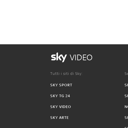
VIDEO
Tutti i siti di Sky:
Se
SKY SPORT
S
SKY TG 24
S
SKY VIDEO
N
SKY ARTE
S