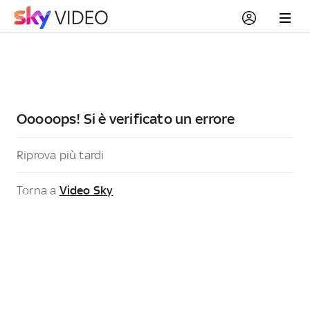
Ooooops! Si è verificato un errore
Riprova più tardi
Torna a
Video Sky