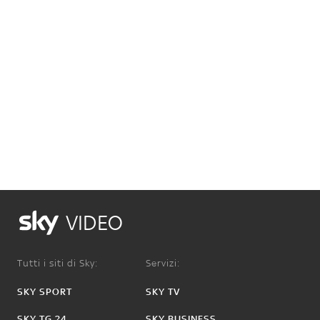
VIDEO
Tutti i siti di Sky:
Servizi:
SKY SPORT
SKY TV
SKY TG 24
SKY BUSINESS