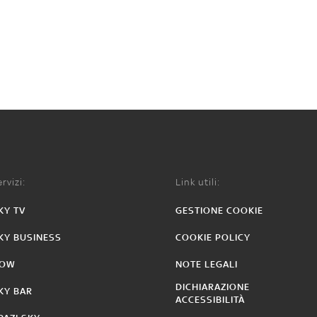
rvizi:
Link utili:
KY TV
GESTIONE COOKIE
KY BUSINESS
COOKIE POLICY
OW
NOTE LEGALI
DICHIARAZIONE
KY BAR
ACCESSIBILITÀ