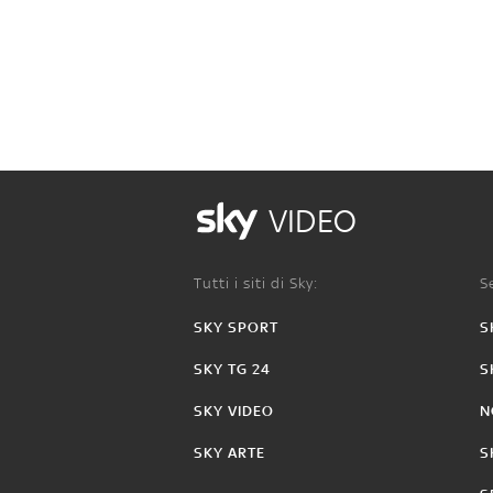
VIDEO
Tutti i siti di Sky:
Se
SKY SPORT
S
SKY TG 24
S
SKY VIDEO
N
SKY ARTE
S