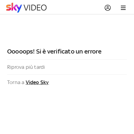
Ooooops! Si è verificato un errore
Riprova più tardi
Torna a
Video Sky