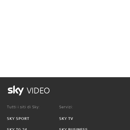
VIDEO
Tutti i siti di Sky:
Servizi:
SKY SPORT
SKY TV
SKY TG 24
SKY BUSINESS