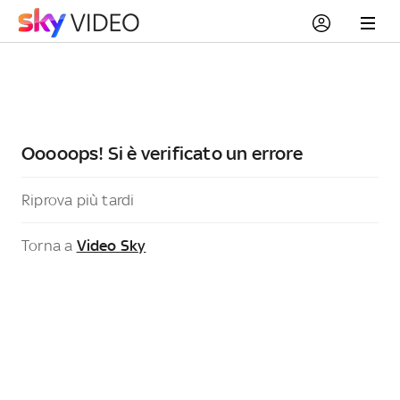
Ooooops! Si è verificato un errore
Riprova più tardi
Torna a
Video Sky