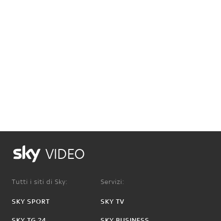
VIDEO
Tutti i siti di Sky:
Servizi:
SKY SPORT
SKY TV
SKY TG 24
SKY BUSINESS