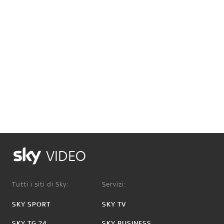
VIDEO
Tutti i siti di Sky:
Servizi:
SKY SPORT
SKY TV
SKY TG 24
SKY BUSINESS