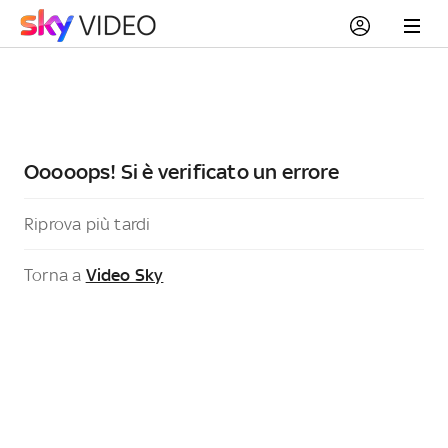
Ooooops! Si è verificato un errore
Riprova più tardi
Torna a
Video Sky