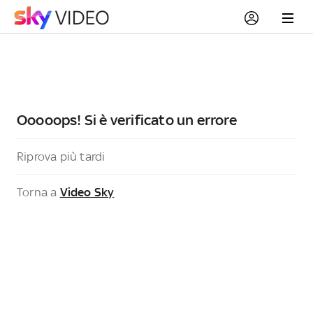
Ooooops! Si è verificato un errore
Riprova più tardi
Torna a
Video Sky