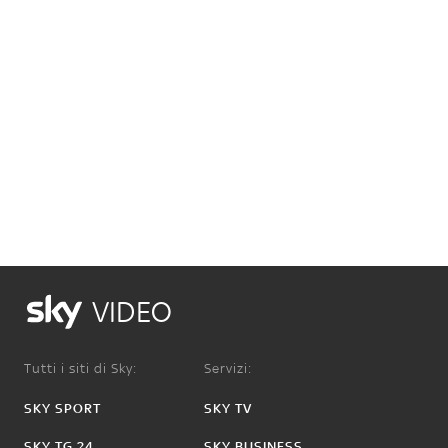
VIDEO
Tutti i siti di Sky:
Servizi:
SKY SPORT
SKY TV
SKY TG 24
SKY BUSINESS