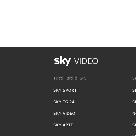
VIDEO
Tutti i siti di Sky:
Se
SKY SPORT
S
SKY TG 24
S
SKY VIDEO
N
SKY ARTE
S