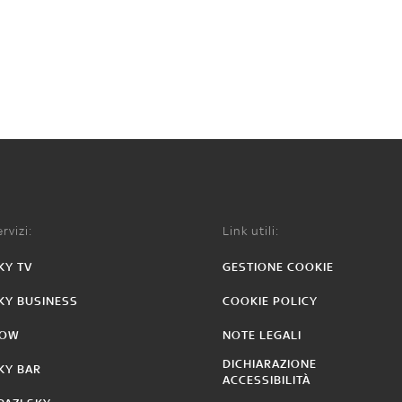
rvizi:
Link utili:
KY TV
GESTIONE COOKIE
KY BUSINESS
COOKIE POLICY
OW
NOTE LEGALI
DICHIARAZIONE
KY BAR
ACCESSIBILITÀ