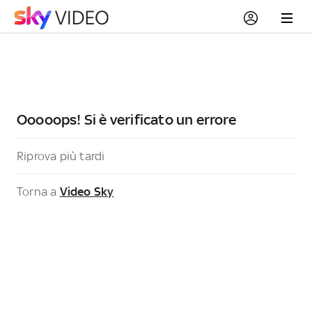
Ooooops! Si è verificato un errore
Riprova più tardi
Torna a
Video Sky