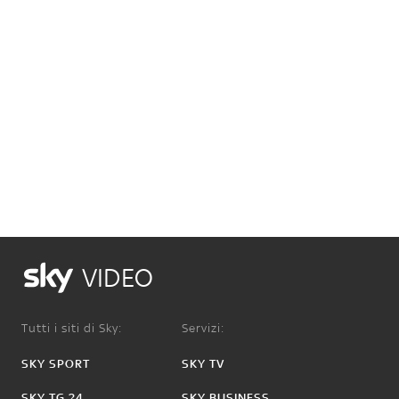
VIDEO
Tutti i siti di Sky:
Servizi:
SKY SPORT
SKY TV
SKY TG 24
SKY BUSINESS