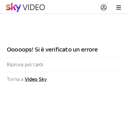
Ooooops! Si è verificato un errore
Riprova più tardi
Torna a
Video Sky