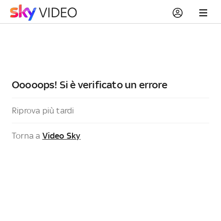
Ooooops! Si è verificato un errore
Riprova più tardi
Torna a
Video Sky