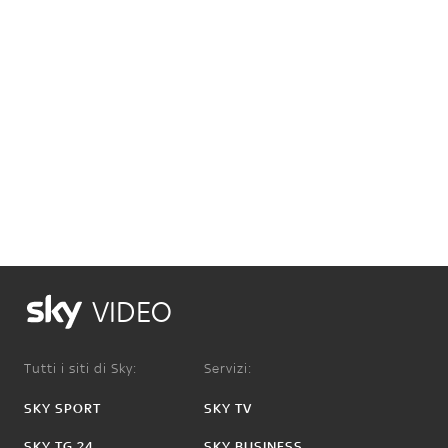
VIDEO
Tutti i siti di Sky:
Servizi:
SKY SPORT
SKY TV
SKY TG 24
SKY BUSINESS