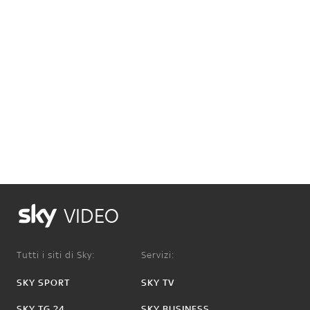
VIDEO
Tutti i siti di Sky:
Servizi:
SKY SPORT
SKY TV
SKY TG 24
SKY BUSINESS