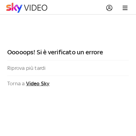
Ooooops! Si è verificato un errore
Riprova più tardi
Torna a
Video Sky