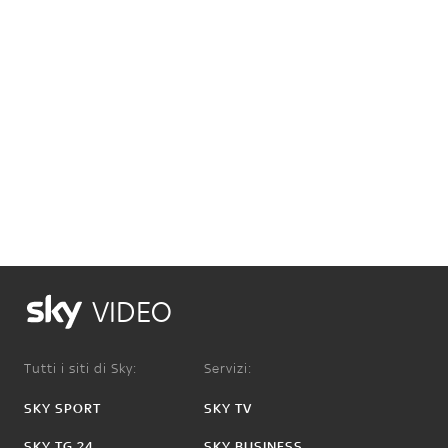
VIDEO
Tutti i siti di Sky:
Servizi:
SKY SPORT
SKY TV
SKY TG 24
SKY BUSINESS