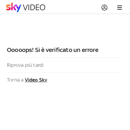
Ooooops! Si è verificato un errore
Riprova più tardi
Torna a
Video Sky