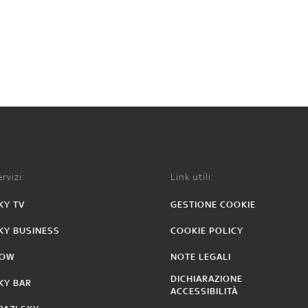
rvizi:
Link utili:
KY TV
GESTIONE COOKIE
KY BUSINESS
COOKIE POLICY
OW
NOTE LEGALI
DICHIARAZIONE
KY BAR
ACCESSIBILITÀ