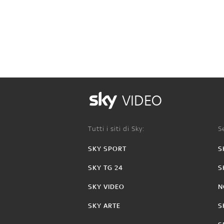
VIDEO
Tutti i siti di Sky:
Se
SKY SPORT
S
SKY TG 24
S
SKY VIDEO
N
SKY ARTE
S