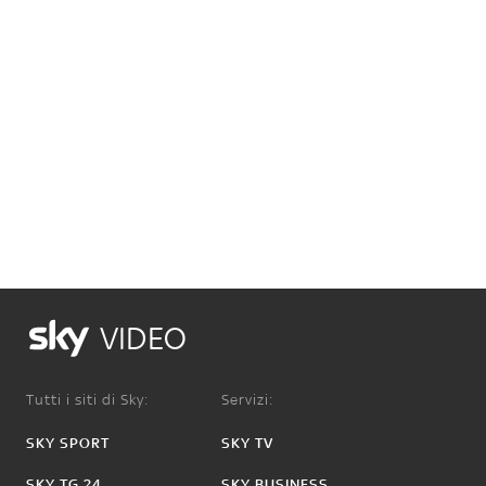
VIDEO
Tutti i siti di Sky:
Servizi:
SKY SPORT
SKY TV
SKY TG 24
SKY BUSINESS