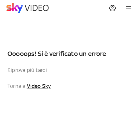
Ooooops! Si è verificato un errore
Riprova più tardi
Torna a
Video Sky