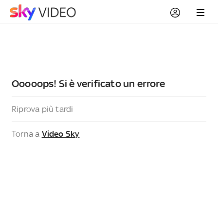
Ooooops! Si è verificato un errore
Riprova più tardi
Torna a
Video Sky