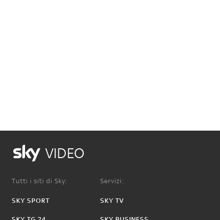
VIDEO
Tutti i siti di Sky:
Servizi:
SKY SPORT
SKY TV
SKY TG 24
SKY BUSINESS