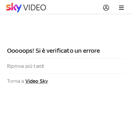
Ooooops! Si è verificato un errore
Riprova più tardi
Torna a
Video Sky