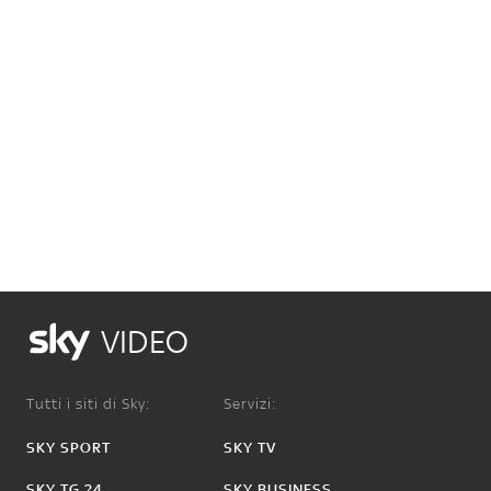
VIDEO
Tutti i siti di Sky:
Servizi:
SKY SPORT
SKY TV
SKY TG 24
SKY BUSINESS