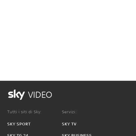
VIDEO
Tutti i siti di Sky:
Servizi:
SKY SPORT
SKY TV
SKY TG 24
SKY BUSINESS