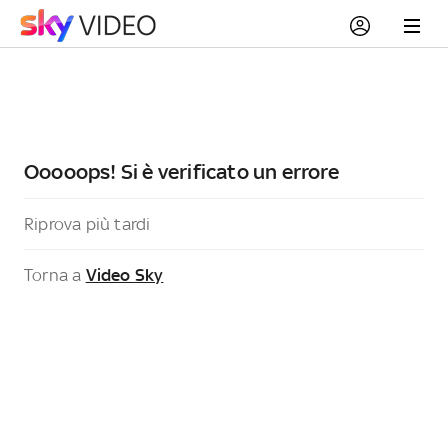
Ooooops! Si è verificato un errore
Riprova più tardi
Torna a
Video Sky