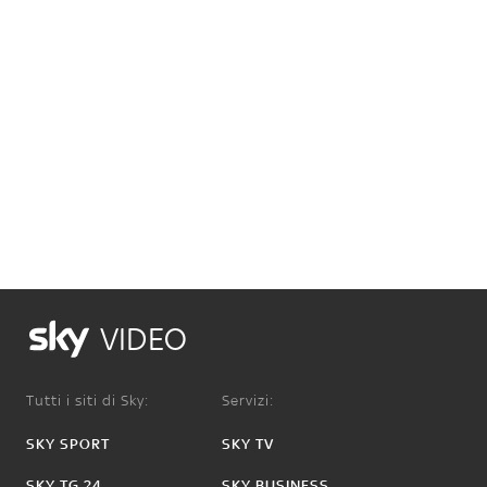
VIDEO
Tutti i siti di Sky:
Servizi:
SKY SPORT
SKY TV
SKY TG 24
SKY BUSINESS