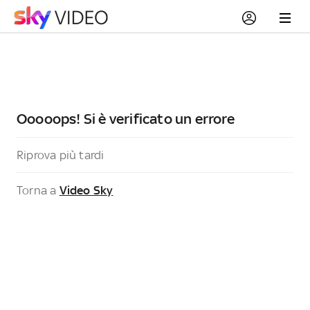
Ooooops! Si è verificato un errore
Riprova più tardi
Torna a
Video Sky