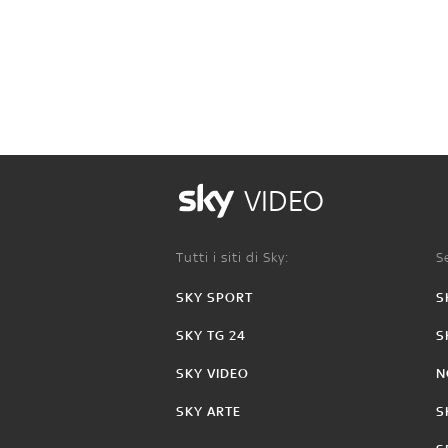
VIDEO
Tutti i siti di Sky:
Se
SKY SPORT
S
SKY TG 24
S
SKY VIDEO
N
SKY ARTE
S