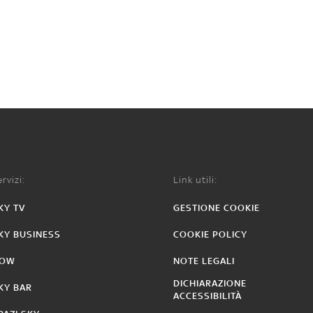
rvizi:
Link utili:
KY TV
GESTIONE COOKIE
KY BUSINESS
COOKIE POLICY
OW
NOTE LEGALI
DICHIARAZIONE
KY BAR
ACCESSIBILITÀ