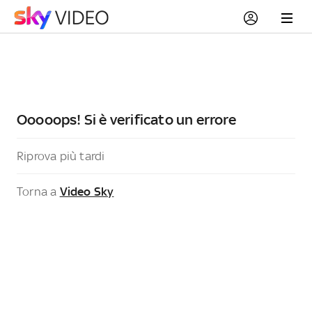
Ooooops! Si è verificato un errore
Riprova più tardi
Torna a
Video Sky