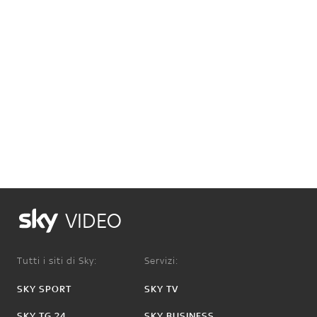
VIDEO
Tutti i siti di Sky:
Servizi:
SKY SPORT
SKY TV
SKY TG 24
SKY BUSINESS